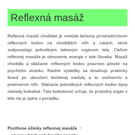
Reflexná masáž
Reflexná masáž chodidiel je metóda liečenia prostredníctvom
reflexných bodov na chodidlách nôh a rukách, ktoré
zodpovedajú jednotlivým telesným orgánom tela. Cieľom
reflexnej masáže je obnovenie energie v tele človeka. Masáž
chodidla a stláčanie reflexných bodov priaznivo pôsobí na
psychickú stránku. Kladné výsledky sa dosahujú prakticky
ihneď po ukončení liečebnej metódy a to uvoľnením a
prekrvením nôh. Stláčanie jednotlivých reflexných bodov býva
niekedy bolestivé. Táto bolestivosť určuje, že príslušný orgán v
tele nie je úplne v poriadku.
Pozitívne účinky reflexnej masáže :