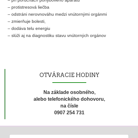
– pri poruchách pohybového aparátu
– protistresová liečba
– odstráni nerovnováhu medzi vnútornými orgánmi
– zmierňuje bolesti,
– dodáva telu energiu
– slúži aj na diagnostiku stavu vnútorných orgánov
OTVÁRACIE HODINY
Na základe osobného,
alebo telefonického dohovoru,
na čísle
0907 254 731